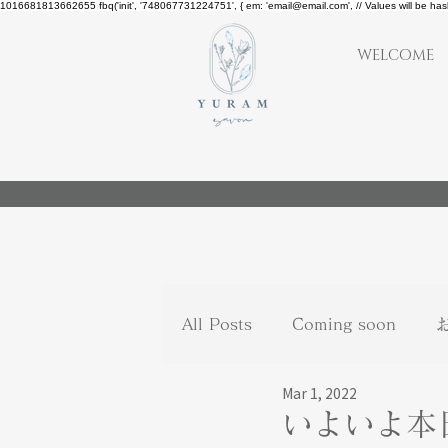
1016681813662655
fbq('init', '748067731224751', { em: 'email@email.com', // Values will be ha
WELCOME
All Posts
Coming soon
Mar 1, 2022
いよいよ本