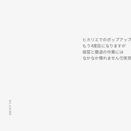
ヒカリエでのポップアッ
もう4度目になりますが
設営と撤退の作業には
なかなか慣れません🥺笑
About us