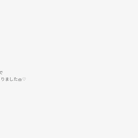
で
りました🧺♡