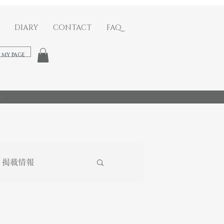
DIARY
CONTACT
FAQ
​MY PAGE
)
掲載情報