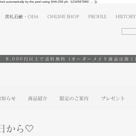
shed automatically by the pixel using SHA-256 ph: '1234567890', ... });
席札石鹸・OEM
ONLINE SHOP
PROFILE
HISTORY
8,000円以上で送料無料
(オーダーメイド商品は除く
お知らせ
商品紹介
限定のご案内
プレゼント
日から🤍