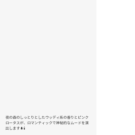
夜の森のしっとりとしたウッディ系の香りとピンク
ロータスが、ロマンティックで神秘的なムードを演
出します🌲🕯