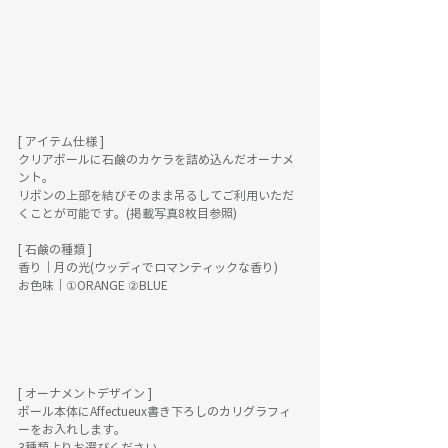
[ アイテム仕様 ]
クリアボールに石鹸のカケラを詰め込んだオーナメ
ント。 
リボンの上部を結びそのまま吊るしてご利用いただ
くことが可能です。(掲載写真8枚目参照)
[ 石鹸の種類 ]
香り｜月の光(ウッディでロマンティックな香り)
お色味｜①ORANGE ②BLUE
[ オーナメントデザイン ]
ボール本体にAffectueux書き下ろしのカリグラフィ
ーをお入れします。
3種類よりお選びください。