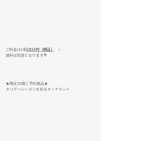
ご料金は1個
1815円（税込）
✨
送料は別途となります💐
★限定20個ご予約商品★
ホリデーシーズンを彩るオーナメント