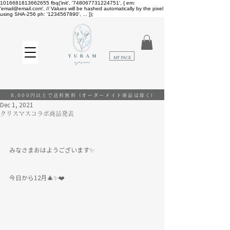
1016681813662655
fbq('init', '748067731224751', { em:
'email@email.com', // Values will be hashed automatically by the pixel
using SHA-256 ph: '1234567890', ... });
​MY PAGE
8,000円以上で送料無料
(オーダーメイド商品は除く)
Dec 1, 2021
クリスマスコラボ商品発表
みなさまおはようございます✨
今日から12月🎄✨❤️