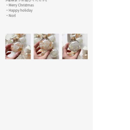
・Merry Christmas
・Happy holiday
・Noël