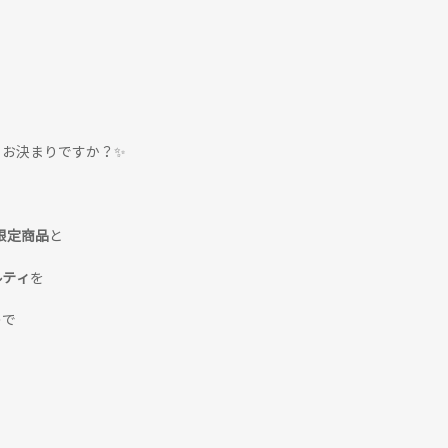
うお決まりですか？✨
限定商品
と
ルティ
を
ので