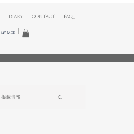
DIARY
CONTACT
FAQ
​MY PAGE
)
掲載情報