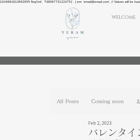
1016681813662655
fbq('init', '748067731224751', { em: 'email@email.com', // Values will be ha
WELCOME
All Posts
Coming soon
Feb 2, 2023
バレンタイ