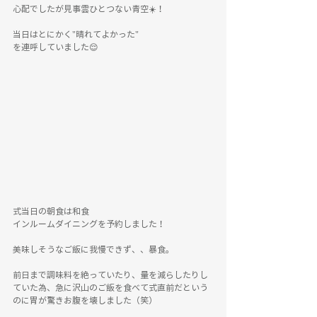
心配でしたが見事雲ひとつない青空☀️！
当日はとにかく"晴れてよかった"
を連呼していました😌
式当日の朝食は和食
インルームダイニングを予約しました！
美味しそうなご飯に我慢できず、、暴食。
前日まで調味料を絶っていたり、量を減らしたりし
ていた為、急に沢山のご飯を食べて式直前だという
のに胃が驚きお腹を壊しました（笑）