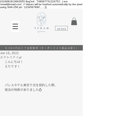
1016681813662655
fbq('init', '748067731224751', { em:
'email@email.com', // Values will be hashed automatically by the pixel
using SHA-256 ph: '1234567890', ... });
​MY PAGE
8,000円以上で送料無料
(オーダーメイド商品は除く)
Jun 10, 2022
ホテルステイ🌿
こんにちは！
えりです！
パレスホテル東京で式を契約した際、
宿泊の特典がありました💍