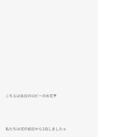
こちらは当日のロビーのお花💐
私たちは式の前日から2泊しました☺️