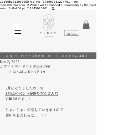
1016681813662655
fbq('init', '748067731224751', { em:
'email@email.com', // Values will be hashed automatically by the pixel
using SHA-256 ph: '1234567890', ... });
​MY PAGE
8,000円以上で送料無料
(オーダーメイド商品は除く)
Mar 2, 2023
ホワイトデーギフト発売中🎁💙
こんばんは🌙 Rihoです❣️
3月になりましたね！🌸
3月はイベントが盛りだくさんな
YURAMです
！！
ちょこちょこ公開していきますので
更新をお楽しみに、、✨✨