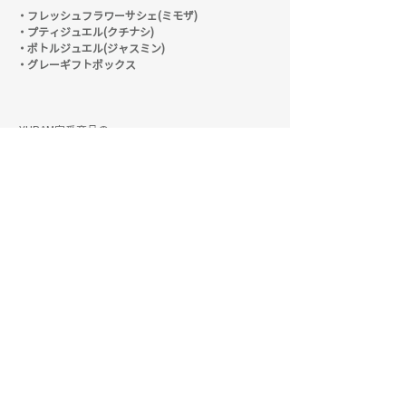
・フレッシュフラワーサシェ(ミモザ)
・プティジュエル(クチナシ)
・ボトルジュエル(ジャスミン)
・グレーギフトボックス
 YURAM定番商品の
プティジュエルとボトルジュエル、
フレッシュフラワーサシェの大満足セット👏💕
プティジュエル、ボトルジュエルは
インテリアとして飾ったり
、
ランドリーソープとして
ハンカチや小物洗浄としてお使い頂いたり、
お化粧品のパフやブラシの洗浄
としての
お使いができます✨