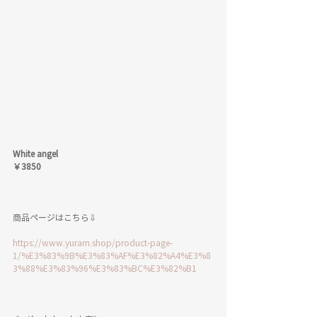
White angel
￥3850
商品ページはこちら⇩
https://www.yuram.shop/product-page-
1/%E3%83%9B%E3%83%AF%E3%82%A4%E3%8
3%88%E3%83%96%E3%83%BC%E3%82%B1