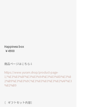
Happiness box
 ￥4900
商品ページはこちら⇩
https://www.yuram.shop/product-page-
1/%E3%83%8F%E3%83%94%E3%83%8D%E3%8
2%B9%E3%83%9C%E3%83%83%E3%82%AF%E3
%82%B9
〘 ギフトセット内容〙