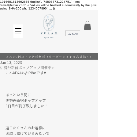
1016681813662655
fbq('init', '748067731224751', { em:
'email@email.com', // Values will be hashed automatically by the pixel
using SHA-256 ph: '1234567890', ... });
​MY PAGE
8,000円以上で送料無料
(オーダーメイド商品は除く)
Jan 13, 2023
伊勢丹新宿ポップアップ開催中✨
こんばんは🌙 Rihoです❣️
あっという間に
伊勢丹新宿ポップアップ
3日目が終了致しました！
連日たくさんのお客様に
お越し頂けているみたいで