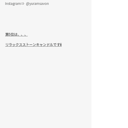
Instagram⇒  @yuramsavon
第5位は、、、
リラックスストーンキャンドルです🕯