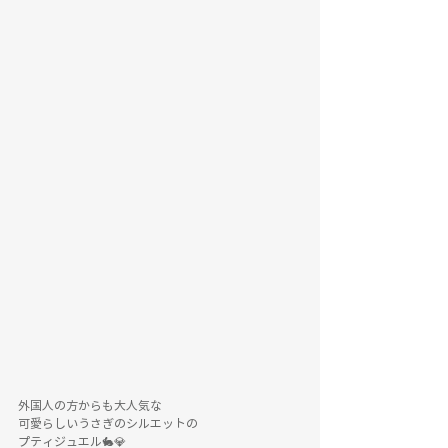
外国人の方からも大人気な
可愛らしいうさぎのシルエットの
プティジュエル🐇💎