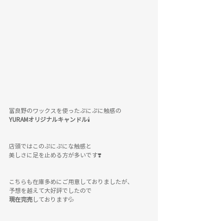
富良野のワックスを使ったぷにぷに触感の
YURAMオリジナルキャンドル
🕯
店頭ではこのぷにぷにな触感と
美しさに足を止める方が多いです❣️
こちらも在庫多めにご用意しておりましたが、
予想を越えて大好評でしたので
現在完売
しております💦