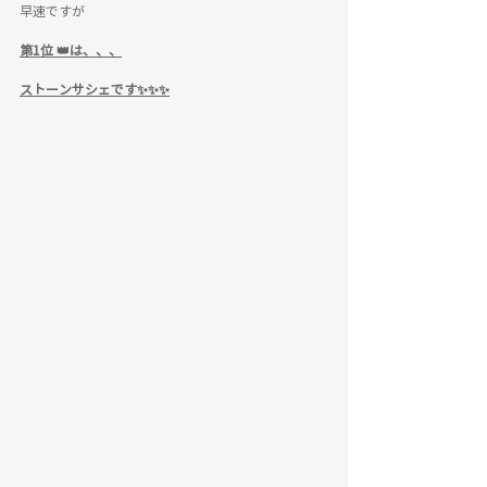
早速ですが
第1位 👑は、、、
ストーンサシェです✨✨✨