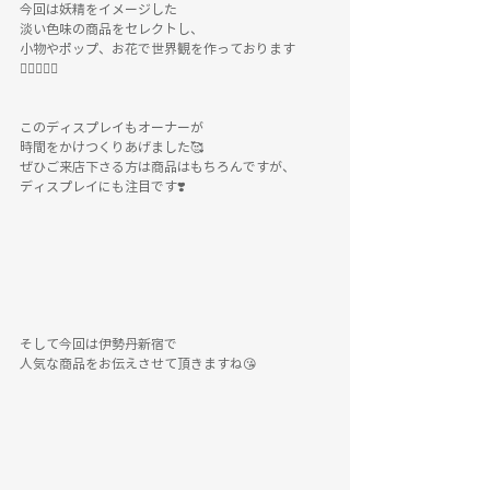
今回は妖精をイメージした
淡い色味の商品をセレクトし、
小物やポップ、お花で世界観を作っております
🧚‍♀️✨✨✨
このディスプレイもオーナーが
時間をかけつくりあげました🥰
ぜひご来店下さる方は商品はもちろんですが、
ディスプレイにも注目です❣️
そして今回は伊勢丹新宿で
人気な商品をお伝えさせて頂きますね😘