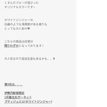
くすんだブルーが混ざった
オリジナルカラーです✨
ホワイトジンジャーの
石鹸のような清潔感がある香りも
とっても大人気🫶💖
こちらの商品は店頭分
残りわずか
となっております！
大人気なので追加生産もあるかも、、❣️
第3位は、、、
伊勢丹新宿限定
1月誕生石ガーネット
プティジュエル(ホワイトジンジャー)