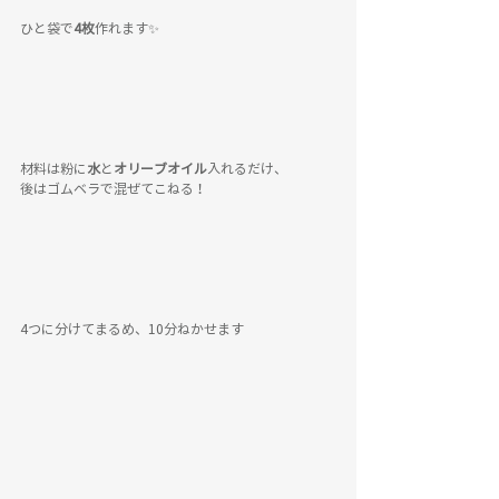
ひと袋で
4枚
作れます✨
材料は粉に
水
と
オリーブオイル
入れるだけ、
後はゴムベラで混ぜてこねる！
4つに分けてまるめ、10分ねかせます