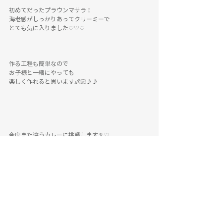
初めてだったプラウンマサラ！
海老感がしっかりあってクリーミーで
とても気に入りました♡♡♡
作る工程も簡単なので
お子様と一緒にやっても
楽しく作れると思います👶🏻♪♪
今度また違うカレーに挑戦します🥄♡
今日は大丸東京へ搬入✨