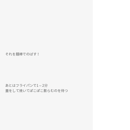
それを麺棒でのばす！
あとはフライパンで1～2分
蓋をして焼いてぽこぽこ膨らむのを待つ