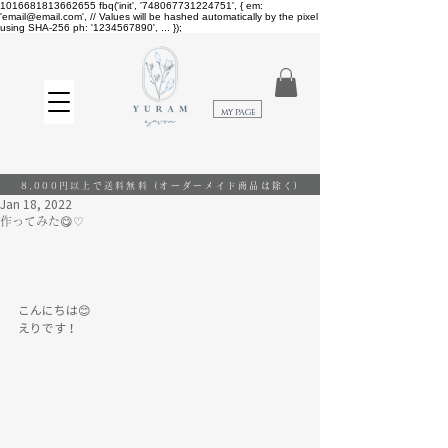
1016681813662655
fbq('init', '748067731224751', { em:
'email@email.com', // Values will be hashed automatically by the pixel
using SHA-256 ph: '1234567890', ... });
​MY PAGE
8,000円以上で送料無料
(オーダーメイド商品は除く)
Jan 18, 2022
作ってみた😋♡
こんにちは😊
えりです！