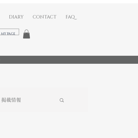
DIARY
CONTACT
FAQ
​MY PAGE
)
掲載情報