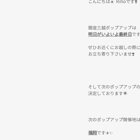
こんにちは☀️  Rihoです❣️
銀座三越ポップアップは
明日がいよいよ最終日
で
ぜひお近くにお越しの際
お立ち寄り下さいませ❣️
そして次のポップアップ
決定しております🌟
次のポップアップ開催地
福岡
です✈️✨