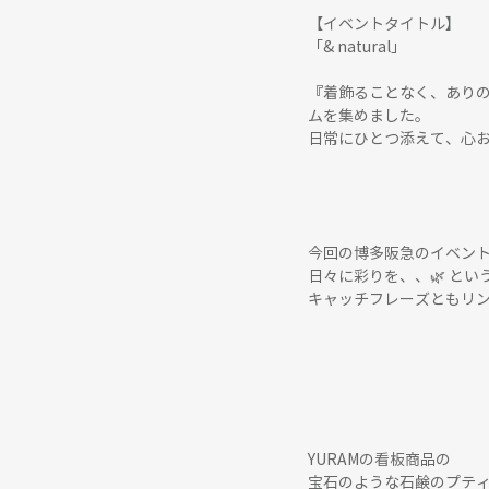
【イベントタイトル】
「& natural」
『着飾ることなく、あり
ムを集めました。
日常にひとつ添えて、心
今回の博多阪急のイベン
日々に彩りを、、🌿‬ という
キャッチフレーズともリン
YURAMの看板商品の
宝石のような石鹸のプテ