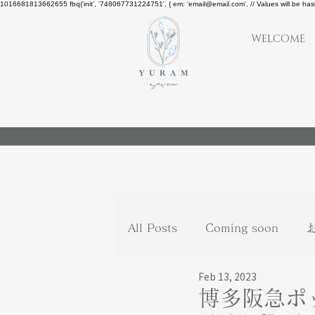
1016681813662655
fbq('init', '748067731224751', { em: 'email@email.com', // Values will be ha
WELCOME
All Posts
Coming soon
Feb 13, 2023
博多阪急ポ