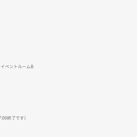
 イベントルームB　　
) 　　
17:00終了です）　