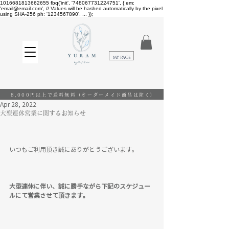
1016681813662655
fbq('init', '748067731224751', { em:
'email@email.com', // Values will be hashed automatically by the pixel
using SHA-256 ph: '1234567890', ... });
​MY PAGE
8,000円以上で送料無料
(オーダーメイド商品は除く)
Apr 28, 2022
大型連休営業に関するお知らせ
いつもご利用頂き誠にありがとうございます。
大型連休に伴い、誠に勝手ながら下記のスケジュー
ルにて営業させて頂きます。