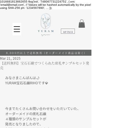
1016681813662655
fbq('init', '748067731224751', { em:
'email@email.com', // Values will be hashed automatically by the pixel
using SHA-256 ph: '1234567890', ... });
​MY PAGE
8,000円以上で送料無料
(オーダーメイド商品は除く)
Mar 21, 2025
【送料無料】宝石石鹸でつくられた席札サンプルセット発
売
みなさまこんばんは🌙
YURAM宝石石鹸RIHOです💎
今までたくさんお問い合わせをいただいていた、
オーダーメイドの席札石鹸
４種類のサンプルセットが
発売となりましたので、