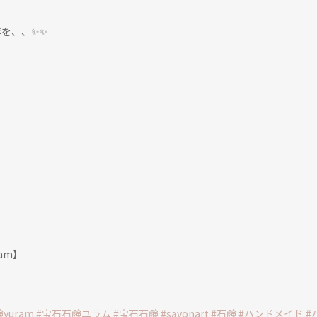
を、、✨✨
uram】
yuram
#宝石石鹸ユラム
#宝石石鹸
#savonart
#石鹸
#ハンドメイド
#