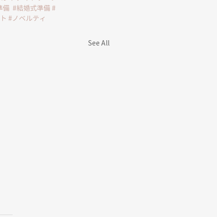
準備
#結婚式準備
#
フト
#ノベルティ
See All