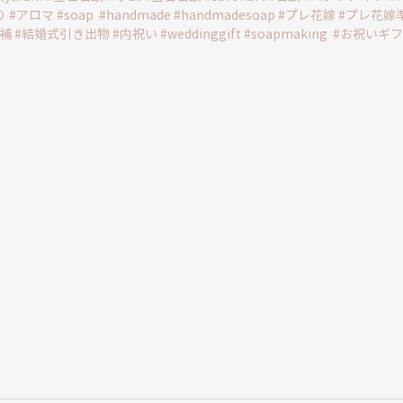
り
#アロマ
#soap
#handmade
#handmadesoap
#プレ花嫁
#プレ花嫁
補
#結婚式引き出物
#内祝い
#weddinggift
#soapmaking
#お祝いギ