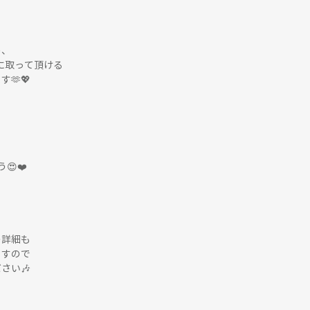
め、
手に取って頂ける
🫶💖
😍❤️
の詳細も
ますので
さい🎶