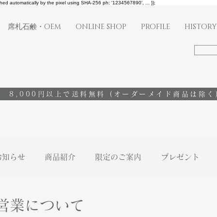
shed automatically by the pixel using SHA-256 ph: '1234567890', ... });
席札石鹸・OEM
ONLINE SHOP
PROFILE
HISTORY
8,000円以上で送料無料
(オーダーメイド商品は除く
お知らせ
商品紹介
限定のご案内
プレゼント
営業について