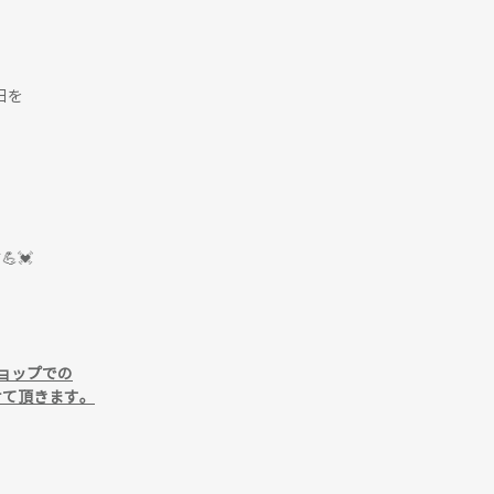
日を
💓
ショップでの
せて頂きます。