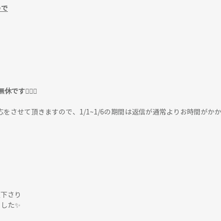
ので
、
す🧚‍♀️✨
応をさせて頂きますので、1/1~1/6の期間は返信が通常よりお時間がか
顧下さり
ました✨