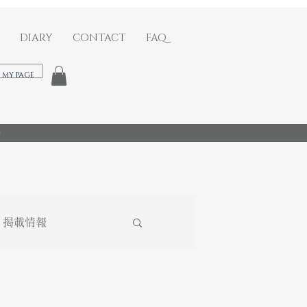
DIARY
CONTACT
FAQ
​MY PAGE
)
掲載情報