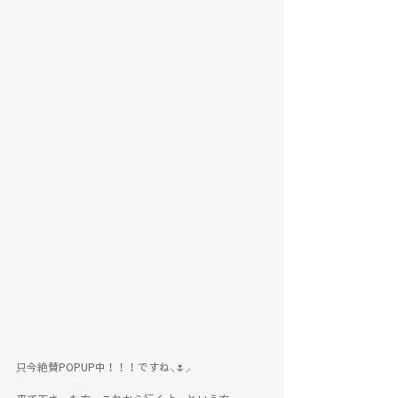
只今絶賛POPUP中！！！ですね⸜🌷︎⸝‍