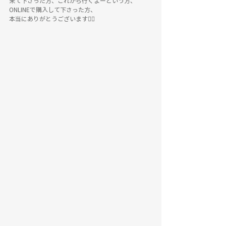
来て下さった方、これから行くよーという方、
ONLINEで購入して下さった方、
本当にありがとうございます🙇‍♀️