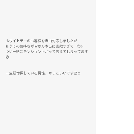
ホワイトデーのお客様を沢山対応しましたが
もうその気持ちが皆さん本当に素敵すぎて…🥺✨
つい一緒にテンション上がって考えてしまってます
😆
一生懸命探している男性、かっこいいです👏☺️