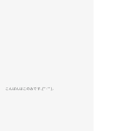
こんばんはこのみです‪⸜(*ˊᵕˋ* )⸝‬