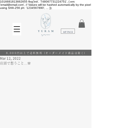
1016681813662655
fbq('init', '748067731224751', { em:
'email@email.com', // Values will be hashed automatically by the pixel
using SHA-256 ph: '1234567890', ... });
​MY PAGE
8,000円以上で送料無料
(オーダーメイド商品は除く)
Mar 12, 2022
店頭で想うこと…🌸