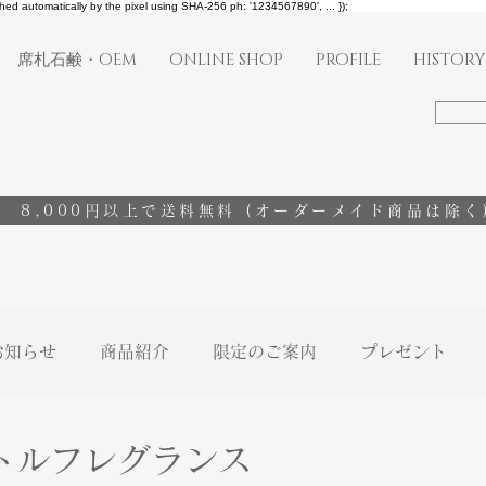
shed automatically by the pixel using SHA-256 ph: '1234567890', ... });
席札石鹸・OEM
ONLINE SHOP
PROFILE
HISTORY
8,000円以上で送料無料
(オーダーメイド商品は除く
お知らせ
商品紹介
限定のご案内
プレゼント
トルフレグランス