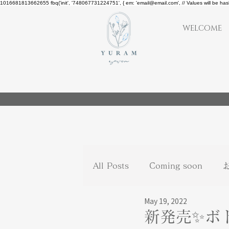
1016681813662655
fbq('init', '748067731224751', { em: 'email@email.com', // Values will be ha
WELCOME
All Posts
Coming soon
May 19, 2022
新発売✨ボ