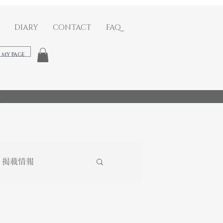
DIARY
CONTACT
FAQ
​MY PAGE
)
掲載情報