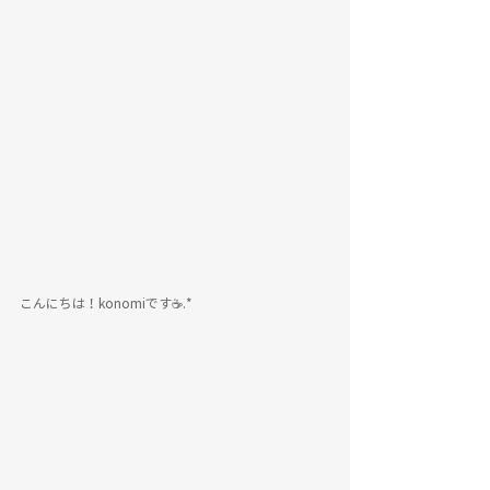
こんにちは！konomiです☕️.*