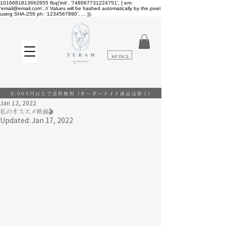
1016681813662655
fbq('init', '748067731224751', { em:
'email@email.com', // Values will be hashed automatically by the pixel
using SHA-256 ph: '1234567890', ... });
​MY PAGE
8,000円以上で送料無料
(オーダーメイド商品は除く)
Jan 12, 2022
私のオススメ映画🎬
Updated:
Jan 17, 2022