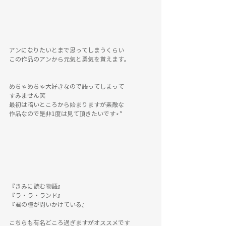
アンになりたいとまで思ってしまうくらい
この作品のアンから元気と勇気を貰えます。
めちゃめちゃ大好きなので語ってしまって
すみません笑
最初は暗いところから始まりますが素敵な
作品なので是非1度は見て頂きたいです⋆︎*
『きみに読む物語』
『ラ・ラ・ランド』
『君の瞳が問いかけている』
こちらも有名どころ過ぎますがオススメです