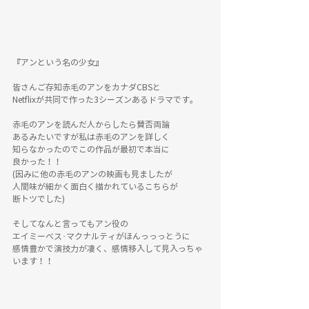
『アンという名の少女』
皆さんご存知赤毛のアンをカナダCBSと
Netflixが共同で作った3シーズンあるドラマです。
赤毛のアンを読んだ人からしたら賛否両論
あるみたいですが私は赤毛のアンを詳しく
知らなかったのでこの作品が最初で本当に
良かった！！
(因みに他の赤毛のアンの映画も見ましたが
人間味が細かく面白く描かれているこちらが
断トツでした)
そしてなんと言ってもアン役の
エイミーベス･マクナルティがほんっっっとうに
感情豊かで演技力が凄く、感情移入して見入っちゃ
います！！