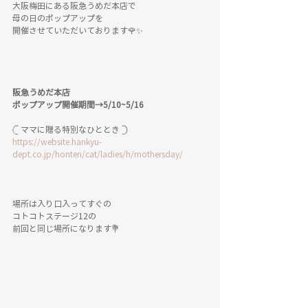
大阪梅田にある阪急うめだ本店で
母の日のポップアップを
開催させていただいております🌹✨
阪急うめだ本店
ポップアップ開催期間→5/10~5/16
‎𓊆 ママに贈る特別なひととき 𓊇
https://website.hankyu-
dept.co.jp/honten/cat/ladies/h/mothersday/
場所は入り口入ってすぐの
コトコトステージ12の
前回と同じ場所になります💐