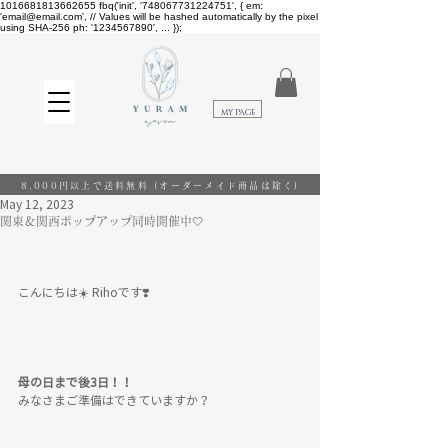
1016681813662655
fbq('init', '748067731224751', { em:
'email@email.com', // Values will be hashed automatically by the pixel
using SHA-256 ph: '1234567890', ... });
​MY PAGE
8,000円以上で送料無料
(オーダーメイド商品は除く)
May 12, 2023
関東＆関西ポップアップ同時開催中🤍
こんにちは☀️ Rihoです❣️
母の日まで後3日！！
みなさまご準備はできていますか？