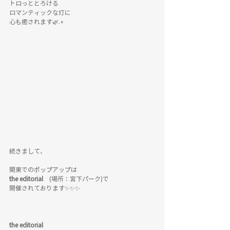
トロっととろける
ロマンティックな灯に
心も癒されます🌿.∘
続きまして、
関東でのポップアップは
the editorial　
(場所：宮下パーク)で
開催されております✨✨✨
the editorial