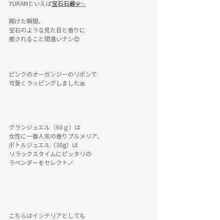
YURAMといえば
宝石石鹸
💎✨
開けた瞬間、
宝石のような見た目と香りに
癒されること間違いナシ😍
ピンクのオーガンジーのリボンで
可愛くラッピングしました🎀
グランジュエル（60ｇ）は
女性に一番人気の香りプルメリア、
ボトルジュエル（30g）は
リラックスタイムにピッタリの
ラベンダーをセレクト🪄
こちらはインテリアとしても