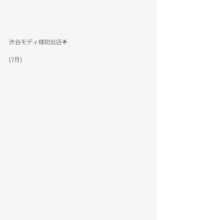
渋谷モディ様初出店🌟
(7月)