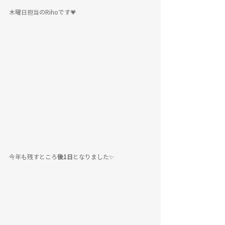
木曜日担当のRihoです💗
今年も残すところ
後1日
となりました✨