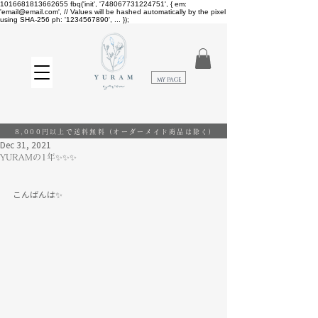
1016681813662655
fbq('init', '748067731224751', { em:
'email@email.com', // Values will be hashed automatically by the pixel
using SHA-256 ph: '1234567890', ... });
​MY PAGE
8,000円以上で送料無料
(オーダーメイド商品は除く)
Dec 31, 2021
YURAMの1年✨✨✨
こんばんは✨