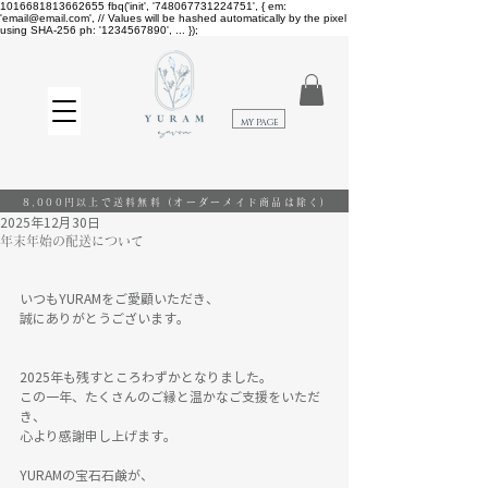
1016681813662655
fbq('init', '748067731224751', { em:
'email@email.com', // Values will be hashed automatically by the pixel
using SHA-256 ph: '1234567890', ... });
​MY PAGE
8,000円以上で送料無料
(オーダーメイド商品は除く)
2025年12月30日
年末年始の配送について
いつもYURAMをご愛顧いただき、
誠にありがとうございます。
2025年も残すところわずかとなりました。
この一年、たくさんのご縁と温かなご支援をいただ
き、
心より感謝申し上げます。
YURAMの宝石石鹸が、