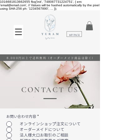
1016681813662655
fbq('init', '748067731224751', { em:
'email@email.com', // Values will be hashed automatically by the pixel
using SHA-256 ph: '1234567890', ... });
​MY PAGE
8,000円以上で送料無料
(オーダーメイド商品は除く)
CONTACT US
お問い合わせ内容
*
オンラインショップ注文について
オーダーメイドについて
法人様大口お取引のご相談