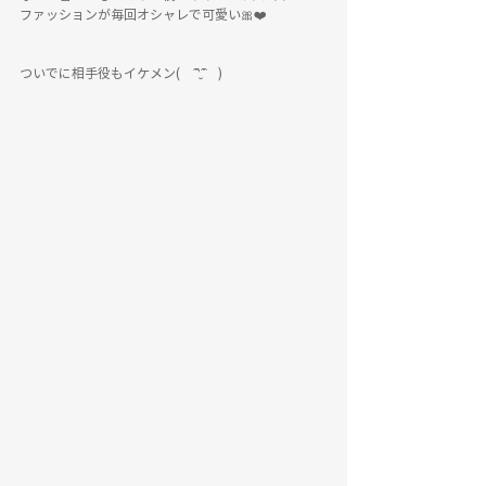
ファッションが毎回オシャレで可愛い🎀❤️
ついでに相手役もイケメン(　ˆ̑‵̮ˆ̑　)