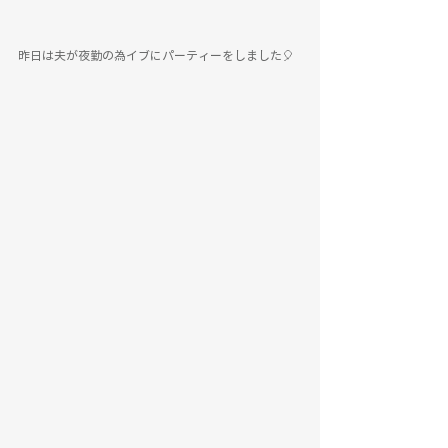
昨日は夫が夜勤の為イブにパーティーをしました🎈