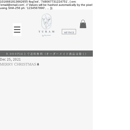
1016681813662655
fbq('init', '748067731224751', { em:
'email@email.com', // Values will be hashed automatically by the pixel
using SHA-256 ph: '1234567890', ... });
​MY PAGE
8,000円以上で送料無料
(オーダーメイド商品は除く)
Dec 25, 2021
MERRY CHRISTMAS🌲