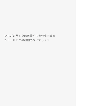
いちごのサンタは可愛くて力作🎅🏻🍓笑
シュールでこの顔憎めないでしょ？