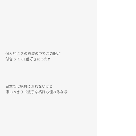
個人的に 2 の衣装の中でこの服が
似合ってて1番好きだった❣️
日本では絶対に着れないけど
思いっきりド派手な格好も憧れるな😘