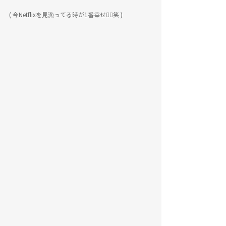
( 今Netflixを見漁ってる時が1番幸せ✌🏻️笑 )