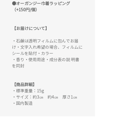
●オーガンジー巾着ラッピング
（+150円/個）
【お届けについて】
・石鹸は透明フィルムに包んでお届
け・文字入れ希望の場合、フィルムに
シールを貼付・カラー
・香り・使用用途・成分表の説 明書
を同封
【商品詳細】
・標準重量：15g
・サイズ：約3㎝ 約4㎝ 厚さ1㎝
・国内製造
使用用途
ハンドソープとして、水にぬらして泡