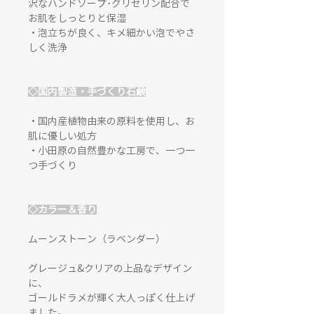
沢なハンドソープ･グリセリン配合で
お肌をしっとりと保湿
・泡立ちが良く、キメ細かい泡でやさ
しく洗浄
◇国内製造・手づくり石鹸
・国内産植物由来の原料を使用し、お
肌に優しい処方
・小田原の自然豊かな工房で、一つ一
つ手づくり
◇カラー＆香り
ムーンストーン（ラベンダー）
グレージュ&クリアの上品なデザイン
に、
ゴールドラメが輝く大人っぽく仕上げ
ました。