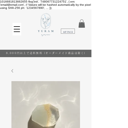
1016681813662655
fbq('init', '748067731224751', { em:
'email@email.com', // Values will be hashed automatically by the pixel
using SHA-256 ph: '1234567890', ... });
​MY PAGE
8,000円以上で送料無料
(オーダーメイド商品は除く)