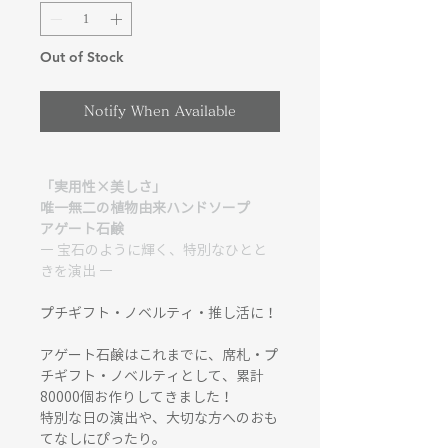
Out of Stock
Notify When Available
「実用性×美しさ」
唯一無二の植物由来ハンドソープ
アゲート石鹸
― 宝石のように輝く、特別なひとと
きを演出 ―
プチギフト・ノベルティ・推し活に！
アゲート石鹸はこれまでに、席札・プ
チギフト・ノベルティとして、累計
80000個お作りしてきました！
特別な日の演出や、大切な方へのおも
てなしにぴったり。