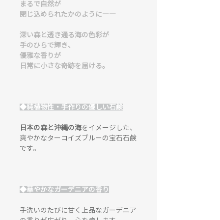
まるで自然が
閉じ込められたかのように――
深い森と透き通る海の色彩が
手のひらで輝き、
優雅な香りが
日常に小さな奇跡を届ける。
◆純植物性・手作りの優しい石鹸
日本の森と沖縄の海
をイメージした、
爽やかなターコイズブルーの宝石石鹸
です。
◆華やかなガーデニアの香り
手洗いのたびに甘く上品なガーデニア