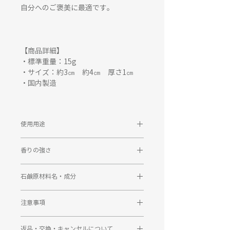
自分へのご褒美に最適です。
【商品詳細】
・標準重量：15g
・サイズ：約3㎝ 約4㎝ 厚さ1㎝
・国内製造
使用用途
ハンドソープとして、水にぬらして泡
香りの強さ
立ててお使いください。
インテリアとして飾ってもいただけま
★★★☆☆
す。
石鹸原材料名・成分
成分：グリセリン、水、石ケン素地、
注意事項
ＰＧ、ソルビトール、ラウレス硫酸Ｎ
ａ、
●手作り製品のため、商品によって、
塩化Ｎａ、香料、ペンテト酸５Ｎａ、
返品・交換・キャンセルについて