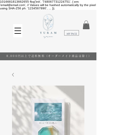
1016681813662655
fbq('init', '748067731224751', { em:
'email@email.com', // Values will be hashed automatically by the pixel
using SHA-256 ph: '1234567890', ... });
​MY PAGE
8,000円以上で送料無料
(オーダーメイド商品は除く)