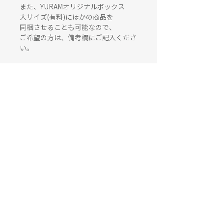
また、YURAMオリジナルボックス
大サイズ(有料)にほかの商品を
同梱させることも可能なので、
ご希望の方は、備考欄にご記入くださ
い。
サイズ：約5.5×4㎝ （手作りの形状
のため誤差があります）
容量：約80g
燃焼時間：約10時間
こちらのキャンドルは金木犀＆イチジ
クの香りです。
日本国内産
使用用途
キャンドルとしてお使いいただくのは