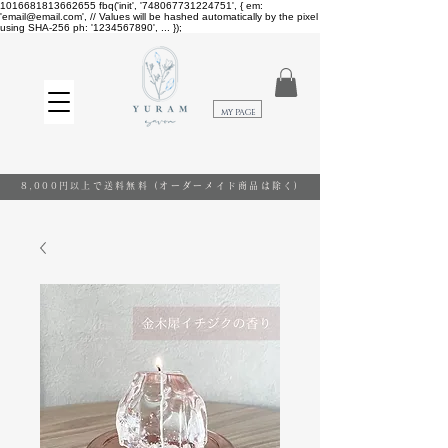
1016681813662655
fbq('init', '748067731224751', { em:
'email@email.com', // Values will be hashed automatically by the pixel
using SHA-256 ph: '1234567890', ... });
​MY PAGE
8,000円以上で送料無料
(オーダーメイド商品は除く)